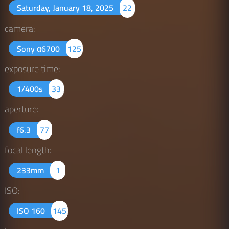
Saturday, January 18, 2025
22
camera:
Sony α6700
125
exposure time:
1/400s
33
aperture:
f6.3
77
focal length:
233mm
1
ISO:
ISO 160
145