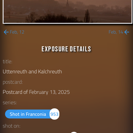
Feb, 12
Feb, 14
Exposure Details
title:
Uttenreuth and Kalchreuth
postcard:
Postcard of
February 13, 2025
series:
Shot in Franconia
953
shot on: