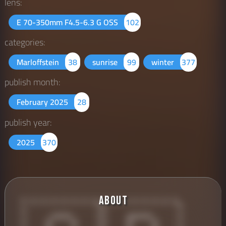
lens:
E 70-350mm F4.5-6.3 G OSS
102
categories:
Marloffstein
38
sunrise
99
winter
377
publish month:
February 2025
28
publish year:
2025
370
About