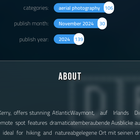
categories:
aerial photography
106
publish month:
November 2024
30
publish year:
2024
139
🇩
About
rry, offers stunning Atlantic
Waymont, auf Irlands Din
emote spot features dramatic
atemberaubende Ausblicke auf
t ideal for hiking and nature
abgelegene Ort mit seinen d