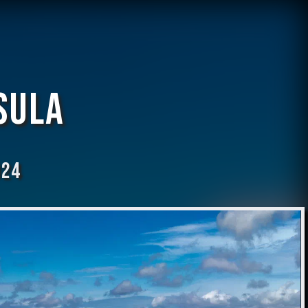
sula
024