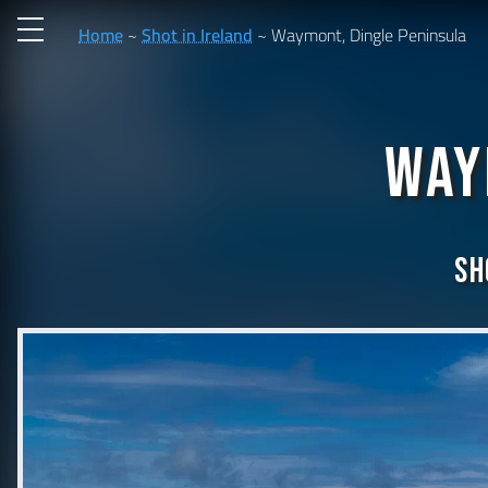
Home
Shot in Ireland
Waymont, Dingle Peninsula
Way
Sh