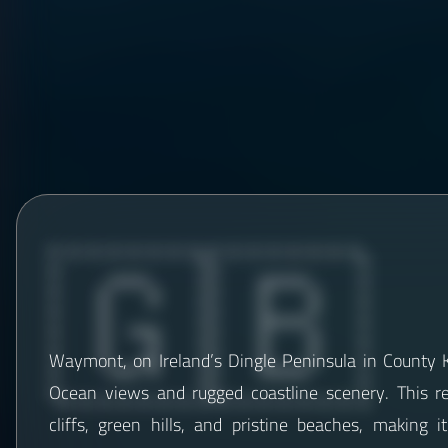
🇬🇧
Waymont, on Ireland’s Dingle Peninsula in County Ke
Ocean views and rugged coastline scenery. This r
cliffs, green hills, and pristine beaches, making i