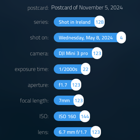
Postcard of
November 5, 2024
postcard:
series:
Shot in Ireland
128
shot on:
Wednesday, May 8, 2024
4
camera:
DJI Mini 3 pro
123
exposure time:
1/2000s
22
aperture:
f1.7
123
focal length:
7mm
123
ISO:
ISO 160
144
lens:
6.7 mm f/1.7
123