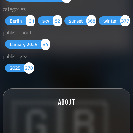
categories:
Berlin
131
sky
52
sunset
368
winter
377
publish month:
January 2025
34
publish year:
2025
370
🇬🇧
About