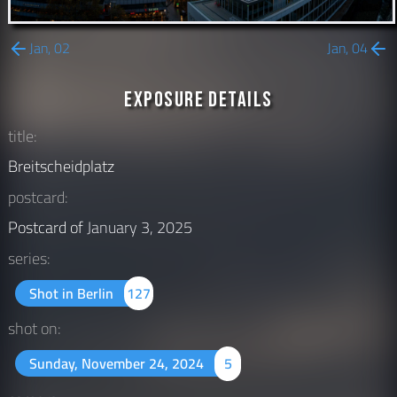
Jan, 02
Jan, 04
Exposure Details
title:
Breitscheidplatz
postcard:
Postcard of
January 3, 2025
series:
Shot in Berlin
127
shot on:
Sunday, November 24, 2024
5