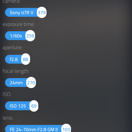
camera:
Sony α7R V
379
exposure time:
1/60s
259
aperture:
f2.8
88
focal length:
24mm
270
ISO:
ISO 125
69
lens:
FE 24-70mm F2.8 GM II
103